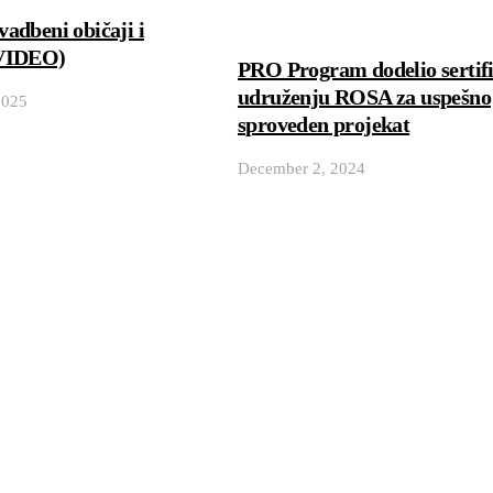
adbeni običaji i
(VIDEO)
PRO Program dodelio sertif
udruženju ROSA za uspešno
2025
sproveden projekat
December 2, 2024