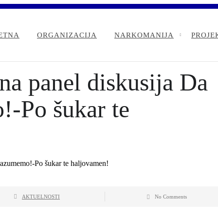
ETNA
ORGANIZACIJA
NARKOMANIJA
PROJE
a panel diskusija Da
!-Po šukar te
AKTUELNOSTI
No Comments