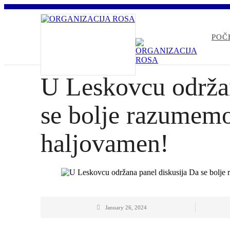
POČ
U Leskovcu održan
se bolje razumemo
haljovamen!
January 26, 2024