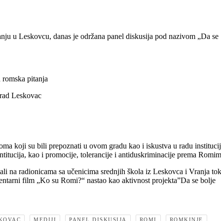
anju u Leskovcu, danas je održana panel diskusija pod nazivom „Da se
 romska pitanja
 rad Leskovac
oma koji su bili prepoznati u ovom gradu kao i iskustva u radu institucij
sntitucija, kao i promocije, tolerancije i antiduskriminacije prema Romim
stali na radionicama sa učenicima srednjih škola iz Leskovca i Vranja t
mentarni film „Ko su Romi?“ nastao kao aktivnost projekta”Da se bolje
KOVAC
MEDIJI
PANEL DISKUSIJA
ROMI
ROMKINJE