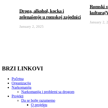
Romski sv
Droga, alkohol, kocka i
kultura
zelenašenje u romskoj zajednici
January 2, 
January 2, 2025
BRZI LINKOVI
Početna
Organizacija
Narkomanija
Narkomanija i problemi sa drogom
Projekti
Da se bolje razumemo
O projektu