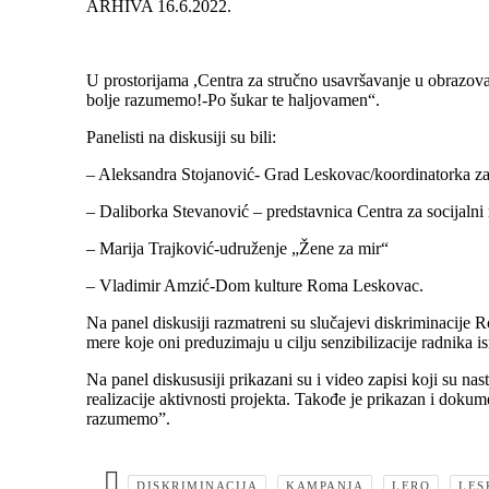
ARHIVA 16.6.2022.
U prostorijama ,Centra za stručno usavršavanje u obrazov
bolje razumemo!-Po šukar te haljovamen“.
Panelisti na diskusiji su bili:
– Aleksandra Stojanović- Grad Leskovac/koordinatorka za
– Daliborka Stevanović – predstavnica Centra za socijalni
– Marija Trajković-udruženje „Žene za mir“
– Vladimir Amzić-Dom kulture Roma Leskovac.
Na panel diskusiji razmatreni su slučajevi diskriminacije R
mere koje oni preduzimaju u cilju senzibilizacije radnika i
Na panel diskususiji prikazani su i video zapisi koji su na
realizacije aktivnosti projekta. Takođe je prikazan i doku
razumemo”.
DISKRIMINACIJA
KAMPANJA
LERO
LES