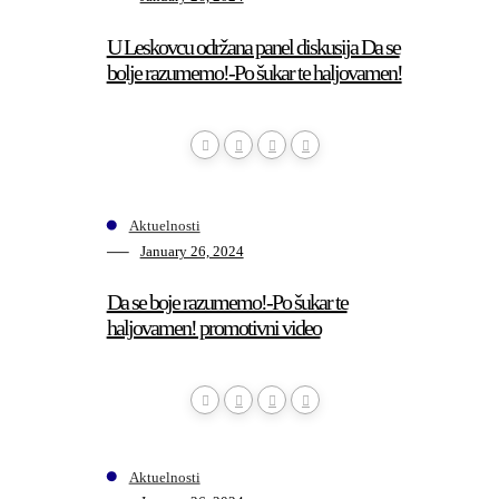
U Leskovcu održana panel diskusija Da se
bolje razumemo!-Po šukar te haljovamen!
Aktuelnosti
January 26, 2024
Da se boje razumemo!-Po šukar te
haljovamen! promotivni video
Aktuelnosti