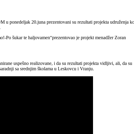
 u ponedeljak 20.juna prezentovani su rezultati projekta udruženja k
.
o!-Po šukar te haljovamen“prezentovao je projekt menadžer Zoran
irane uspešno realizovane, i da su rezultati projekta vidljivi, ali, da su
 saradnji sa srednjim školama u Leskovcu i Vranju.