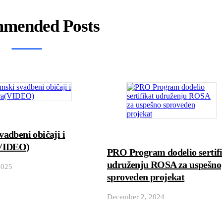
mended Posts
adbeni običaji i
(VIDEO)
PRO Program dodelio sertif
udruženju ROSA za uspešno
2025
sproveden projekat
December 2, 2024