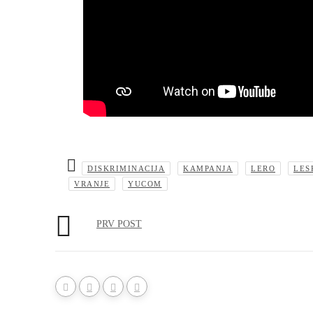
DISKRIMINACIJA
KAMPANJA
LERO
LES
VRANJE
YUCOM
PRV POST