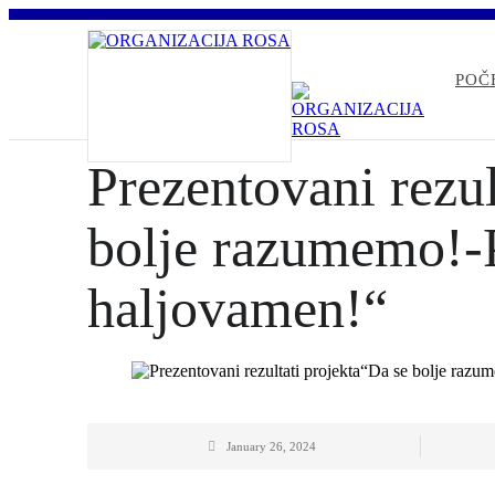
POČ
Prezentovani rezul
bolje razumemo!-P
haljovamen!“
January 26, 2024