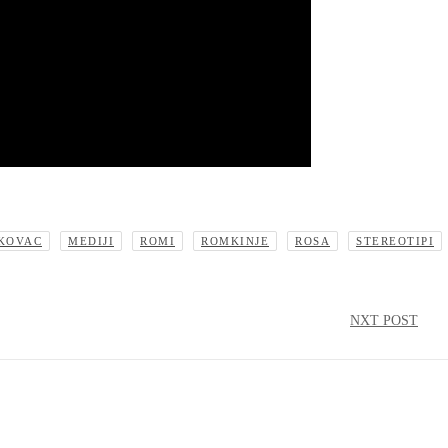
KOVAC
MEDIJI
ROMI
ROMKINJE
ROSA
STEREOTIPI
NXT POST