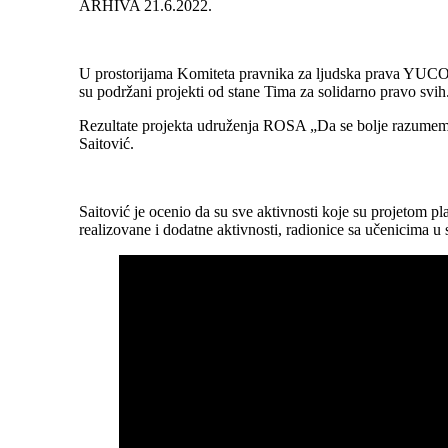
ARHIVA 21.6.2022.
U prostorijama Komiteta pravnika za ljudska prava YUCOM
su podržani projekti od stane Tima za solidarno pravo svih
Rezultate projekta udruženja ROSA „Da se bolje razumem
Saitović.
Saitović je ocenio da su sve aktivnosti koje su projetom plan
realizovane i dodatne aktivnosti, radionice sa učenicima u