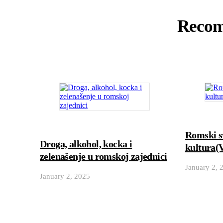
Recom
Romski sv
Droga, alkohol, kocka i
kultura
zelenašenje u romskoj zajednici
January 2, 
January 2, 2025