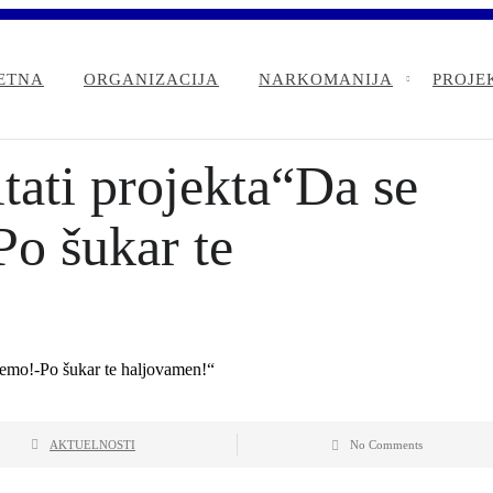
ETNA
ORGANIZACIJA
NARKOMANIJA
PROJE
tati projekta“Da se
o šukar te
AKTUELNOSTI
No Comments