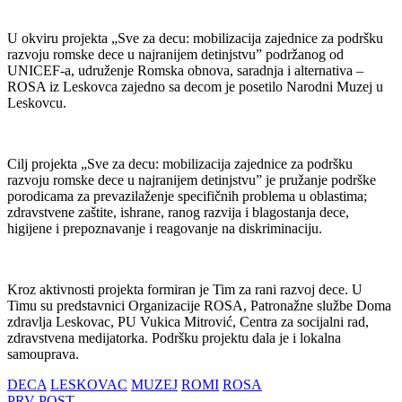
U okviru projekta „Sve za decu: mobilizacija zajednice za podršku
razvoju romske dece u najranijem detinjstvu” podržanog od
UNICEF-a, udruženje Romska obnova, saradnja i alternativa –
ROSA iz Leskovca zajedno sa decom je posetilo Narodni Muzej u
Leskovcu.
Cilj projekta „Sve za decu: mobilizacija zajednice za podršku
razvoju romske dece u najranijem detinjstvu” je pružanje podrške
porodicama za prevazilaženje specifičnih problema u oblastima;
zdravstvene zaštite, ishrane, ranog razvija i blagostanja dece,
higijene i prepoznavanje i reagovanje na diskriminaciju.
Kroz aktivnosti projekta formiran je Tim za rani razvoj dece. U
Timu su predstavnici Organizacije ROSA, Patronažne službe Doma
zdravlja Leskovac, PU Vukica Mitrović, Centra za socijalni rad,
zdravstvena medijatorka. Podršku projektu dala je i lokalna
samouprava.
DECA
LESKOVAC
MUZEJ
ROMI
ROSA
PRV POST