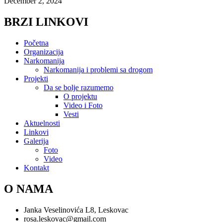
December 2, 2024
BRZI LINKOVI
Početna
Organizacija
Narkomanija
Narkomanija i problemi sa drogom
Projekti
Da se bolje razumemo
O projektu
Video i Foto
Vesti
Aktuelnosti
Linkovi
Galerija
Foto
Video
Kontakt
O NAMA
Janka Veselinovića L8, Leskovac
rosa.leskovac@gmail.com