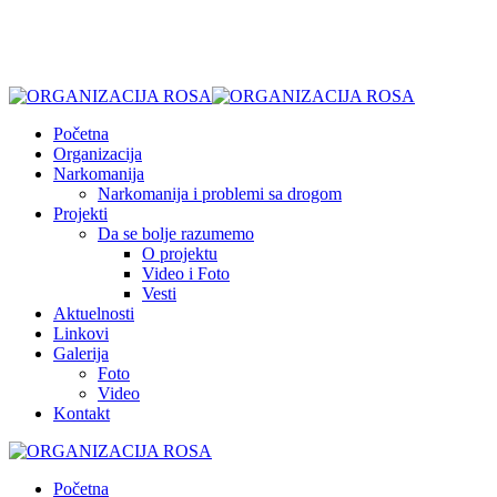
Početna
Organizacija
Narkomanija
Narkomanija i problemi sa drogom
Projekti
Da se bolje razumemo
O projektu
Video i Foto
Vesti
Aktuelnosti
Linkovi
Galerija
Foto
Video
Kontakt
Početna