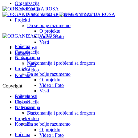
Organizacija
Narkomanija
Narkomanija i problemi sa drogom
Projekti
Da se bolje razumemo
O projektu
Video i Foto
Vesti
Početna
Aktuelnosti
Organizacija
Linkovi
Narkomanija
Galerija
Narkomanija i problemi sa drogom
Foto
Projekti
Video
Da se bolje razumemo
Kontakt
O projektu
Video i Foto
Copyright
Vesti
Početna
Aktuelnosti
Organizacija
Linkovi
Narkomanija
Galerija
Narkomanija i problemi sa drogom
Foto
Projekti
Video
Kontakt
Da se bolje razumemo
O projektu
Početna
Video i Foto