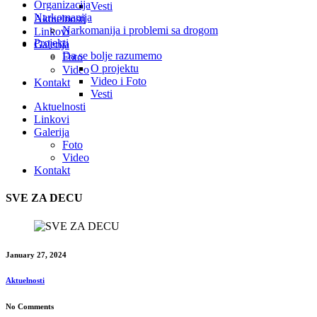
Organizacija
Vesti
Narkomanija
Aktuelnosti
Narkomanija i problemi sa drogom
Linkovi
Projekti
Galerija
Da se bolje razumemo
Foto
O projektu
Video
Video i Foto
Kontakt
Vesti
Aktuelnosti
Linkovi
Galerija
Foto
Video
Kontakt
SVE ZA DECU
January 27, 2024
Aktuelnosti
No Comments