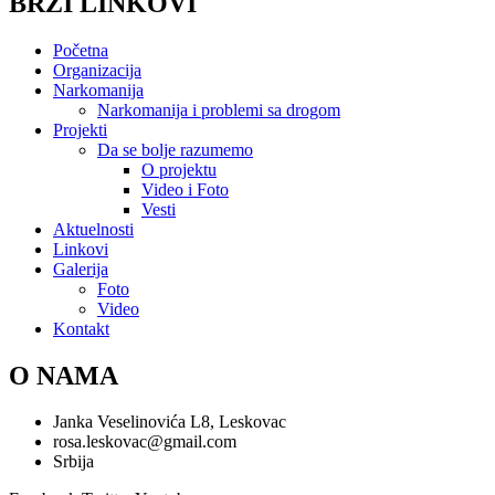
BRZI LINKOVI
Početna
Organizacija
Narkomanija
Narkomanija i problemi sa drogom
Projekti
Da se bolje razumemo
O projektu
Video i Foto
Vesti
Aktuelnosti
Linkovi
Galerija
Foto
Video
Kontakt
O NAMA
Janka Veselinovića L8, Leskovac
rosa.leskovac@gmail.com
Srbija