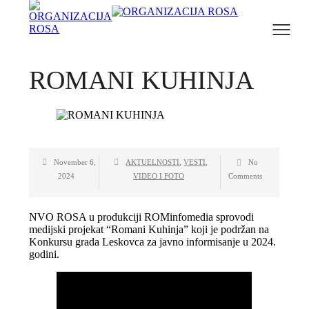
ROMANI KUHINJA
November 6,
AKTUELNOSTI
,
VESTI
,
No
2024
VIDEO I FOTO
Comments
NVO ROSA u produkciji ROMinfomedia sprovodi
medijski projekat “Romani Kuhinja” koji je podržan na
Konkursu grada Leskovca za javno informisanje u 2024.
godini.