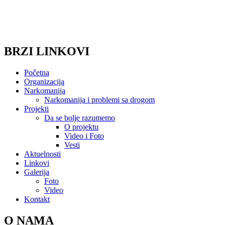
BRZI LINKOVI
Početna
Organizacija
Narkomanija
Narkomanija i problemi sa drogom
Projekti
Da se bolje razumemo
O projektu
Video i Foto
Vesti
Aktuelnosti
Linkovi
Galerija
Foto
Video
Kontakt
O NAMA