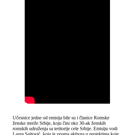
Učesnice jedne od emisija bile su i članice Romske
ženske mreže Srbije, koju čini oko 30-ak ženskih
romskih udruženja sa teritorije cele Srbije. Emisiju vodi
Laura Saitović, koja je veoma aktivna u projektima koje