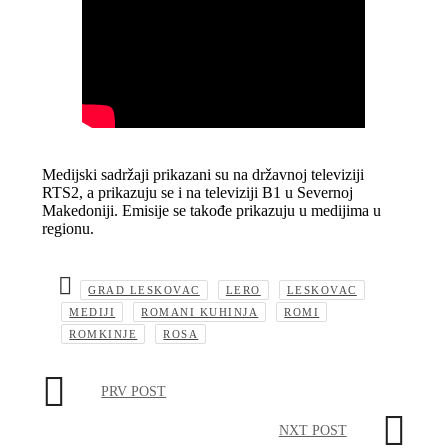
Medijski sadržaji prikazani su na državnoj televiziji
RTS2, a prikazuju se i na televiziji B1 u Severnoj
Makedoniji. Emisije se takođe prikazuju u medijima u
regionu.
GRAD LESKOVAC
LERO
LESKOVAC
MEDIJI
ROMANI KUHINJA
ROMI
ROMKINJE
ROSA
PRV POST
NXT POST