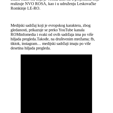
realizuje NVO ROSA, kao i u udruženju Leskovačke
Romkinje LE-RO.
Medijski sadržaj koji je evropskog karaktera, zbog
gledanosti, prikazuje se preko YouTube kanala
ROMinfomedia i svaki od ovih sadržaja ima po više
hiljada pregleda.Takođe, na društvenim mrežama; fb,
tiktok, instagram… medijski sadržaji imaju po više
desetina hiljada pregleda.