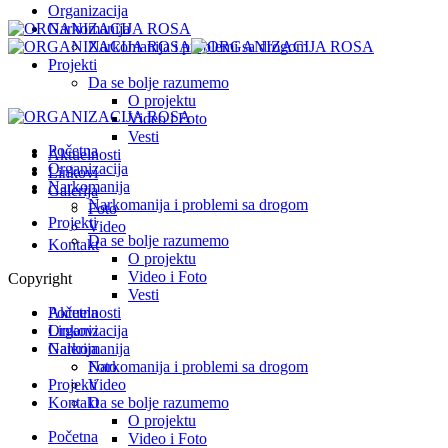
Organizacija
Narkomanija
Narkomanija i problemi sa drogom
Projekti
Da se bolje razumemo
O projektu
Video i Foto
Vesti
Početna
Aktuelnosti
Organizacija
Linkovi
Narkomanija
Galerija
Narkomanija i problemi sa drogom
Foto
Projekti
Video
Da se bolje razumemo
Kontakt
O projektu
Video i Foto
Copyright
Vesti
Početna
Aktuelnosti
Organizacija
Linkovi
Narkomanija
Galerija
Narkomanija i problemi sa drogom
Foto
Projekti
Video
Kontakt
Da se bolje razumemo
O projektu
Početna
Video i Foto