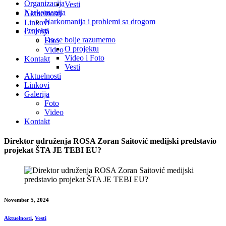
Organizacija
Vesti
Narkomanija
Aktuelnosti
Narkomanija i problemi sa drogom
Linkovi
Projekti
Galerija
Da se bolje razumemo
Foto
O projektu
Video
Video i Foto
Kontakt
Vesti
Aktuelnosti
Linkovi
Galerija
Foto
Video
Kontakt
Direktor udruženja ROSA Zoran Saitović medijski predstavio
projekat ŠTA JE TEBI EU?
November 5, 2024
Aktuelnosti
,
Vesti