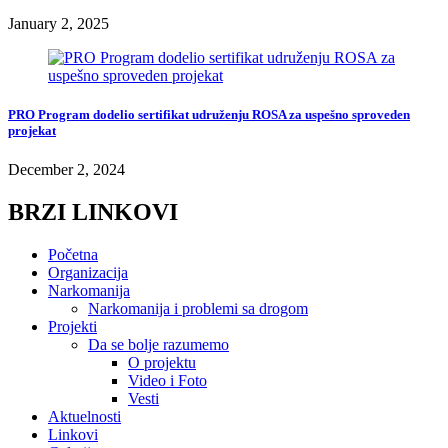
January 2, 2025
PRO Program dodelio sertifikat udruženju ROSA za uspešno sproveden
projekat
December 2, 2024
BRZI LINKOVI
Početna
Organizacija
Narkomanija
Narkomanija i problemi sa drogom
Projekti
Da se bolje razumemo
O projektu
Video i Foto
Vesti
Aktuelnosti
Linkovi