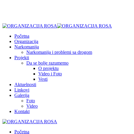
Početna
Organizacija
Narkomanija
Narkomanija i problemi sa drogom
Projekti
Da se bolje razumemo
O projektu
Video i Foto
Vesti
Aktuelnosti
Linkovi
Galerija
Foto
Video
Kontakt
Početna